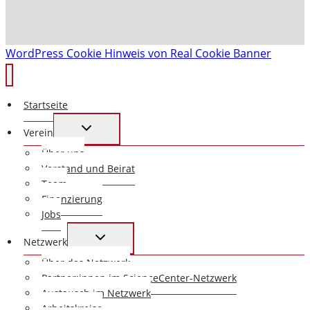
WordPress Cookie Hinweis von Real Cookie Banner
Startseite
UNTERMENÜ
Verein
UMSCHALTEN
Über uns
Vorstand und Beirat
Team
Finanzierung
Jobs
UNTERMENÜ
Netzwerk
UMSCHALTEN
Über das Netzwerk
Partner:innen im ScienceCenter-Netzwerk
Austausch im Netzwerk
Arbeitskreise