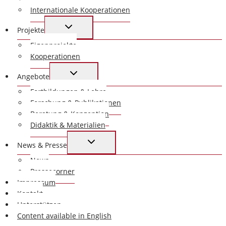
Internationale Kooperationen
UNTERMENÜ
Projekte
UMSCHALTEN
Eigenprojekte
Kooperationen
UNTERMENÜ
Angebote
UMSCHALTEN
Fortbildungen & Lehre
Forschung & Publikationen
Beratung & Konzeption
Didaktik & Materialien
UNTERMENÜ
News & Presse
UMSCHALTEN
News
Pressecorner
Impressum
Kontakt
Unterstützen
Content available in English