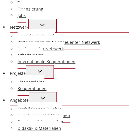
Team
Finanzierung
Jobs
UNTERMENÜ
Netzwerk
UMSCHALTEN
Über das Netzwerk
Partner:innen im ScienceCenter-Netzwerk
Austausch im Netzwerk
Arbeitskreise
Internationale Kooperationen
UNTERMENÜ
Projekte
UMSCHALTEN
Eigenprojekte
Kooperationen
UNTERMENÜ
Angebote
UMSCHALTEN
Fortbildungen & Lehre
Forschung & Publikationen
Beratung & Konzeption
Didaktik & Materialien