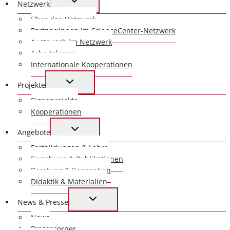
Netzwerk
UMSCHALTEN
Über das Netzwerk
Partner:innen im ScienceCenter-Netzwerk
Austausch im Netzwerk
Arbeitskreise
Internationale Kooperationen
UNTERMENÜ
Projekte
UMSCHALTEN
Eigenprojekte
Kooperationen
UNTERMENÜ
Angebote
UMSCHALTEN
Fortbildungen & Lehre
Forschung & Publikationen
Beratung & Konzeption
Didaktik & Materialien
UNTERMENÜ
News & Presse
UMSCHALTEN
News
Pressecorner