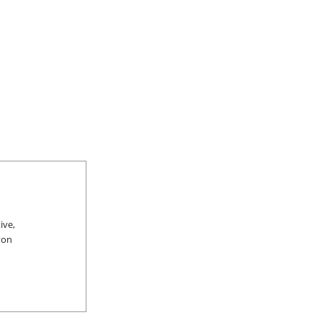
ive,
von