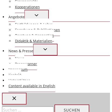
Eigenprojekte
Kooperationen
UNTERMENÜ
Angebote
UMSCHALTEN
Fortbildungen & Lehre
Forschung & Publikationen
Beratung & Konzeption
Didaktik & Materialien
UNTERMENÜ
News & Presse
UMSCHALTEN
News
Pressecorner
Impressum
Kontakt
Unterstützen
Content available in English
Suchen
nach: