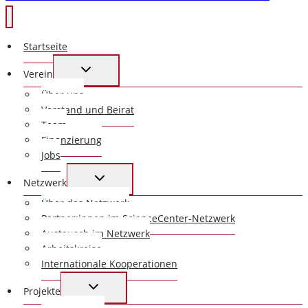
Startseite
UNTERMENÜ
Verein
UMSCHALTEN
Über uns
Vorstand und Beirat
Team
Finanzierung
Jobs
UNTERMENÜ
Netzwerk
UMSCHALTEN
Über das Netzwerk
Partner:innen im ScienceCenter-Netzwerk
Austausch im Netzwerk
Arbeitskreise
Internationale Kooperationen
UNTERMENÜ
Projekte
UMSCHALTEN