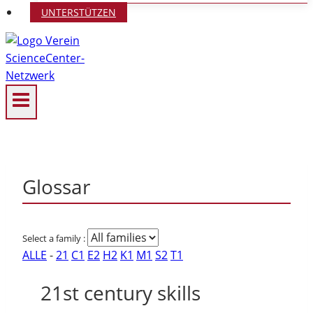
UNTERSTÜTZEN
Glossar
Select a family :
ALLE
-
2
1
C
1
E
2
H
2
K
1
M
1
S
2
T
1
21st century skills