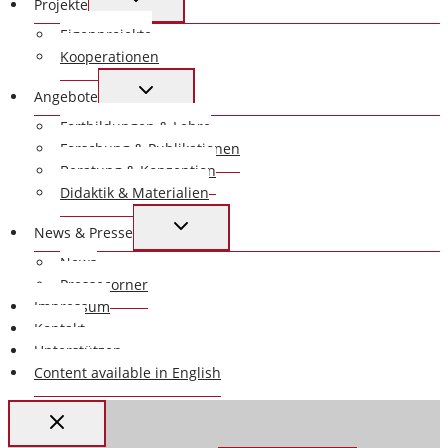
Projekte
UMSCHALTEN
Eigenprojekte
Kooperationen
UNTERMENÜ
Angebote
UMSCHALTEN
Fortbildungen & Lehre
Forschung & Publikationen
Beratung & Konzeption
Didaktik & Materialien
UNTERMENÜ
News & Presse
UMSCHALTEN
News
Pressecorner
Impressum
Kontakt
Unterstützen
Content available in English