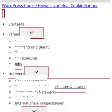
WordPress Cookie Hinweis von Real Cookie Banner
Startseite
UNTERMENÜ
Verein
UMSCHALTEN
Über uns
Vorstand und Beirat
Team
Finanzierung
Jobs
UNTERMENÜ
Netzwerk
UMSCHALTEN
Über das Netzwerk
Partner:innen im ScienceCenter-Netzwerk
Austausch im Netzwerk
Arbeitskreise
Internationale Kooperationen
UNTERMENÜ